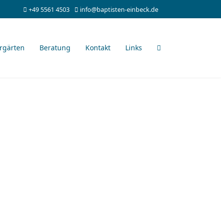
+49 5561 4503
info@baptisten-einbeck.de
rgärten
Beratung
Kontakt
Links