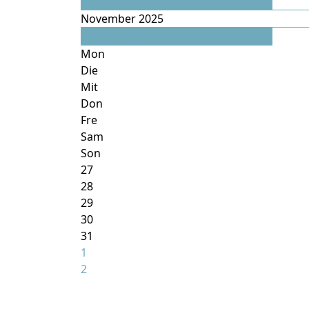
Oktober
November 2025
Dezember
Mon
Die
Mit
Don
Fre
Sam
Son
27
28
29
30
31
1
2