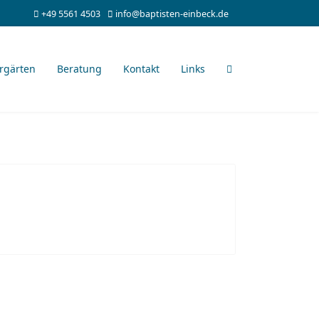
+49 5561 4503
info@baptisten-einbeck.de
rgärten
Beratung
Kontakt
Links