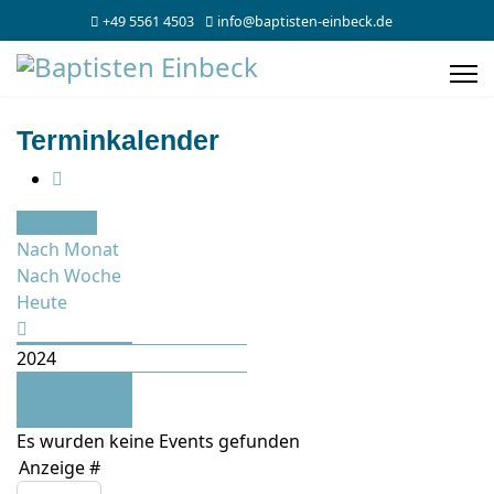
+49 5561 4503
info@baptisten-einbeck.de
Terminkalender
Nach Jahr
Nach Monat
Nach Woche
Heute
2024
Nächstes
Jahr
Es wurden keine Events gefunden
Limite der Paginierungsliste
Anzeige #