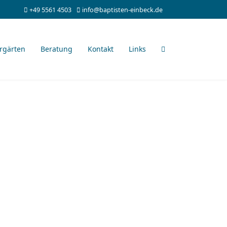
+49 5561 4503
info@baptisten-einbeck.de
rgärten
Beratung
Kontakt
Links